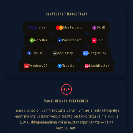
HYVÄKSYTYT MAKSUTAVAT
Visa
Mastercard
Skrill
S
Neteller
Paysafecard
BLIK
N
P
BL
PayPal
Apple Pay
Google Pay
PP
AP
GP
Przelewy24
Trustly
MuchBetter
T
MB
P24
18+
VASTUULLINEN PELAAMINEN
Tämä sivusto on vain tiedotusta varten. Emme järjestä uhkapelejä
emmekä ota vastaan vetoja. Sisältö on tarkoitettu vain aikuisille
(18+). Uhkapelaaminen voi aiheuttaa riippuvuutta — pelaa
vastuullisesti.