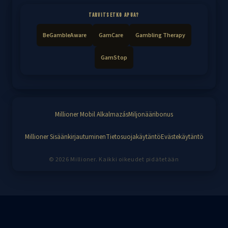
TARVITSETKO APUA?
BeGambleAware
GamCare
Gambling Therapy
GamStop
Millioner Mobil Alkalmazás
Miljonääribonus
Millioner Sisäänkirjautuminen
Tietosuojakäytäntö
Evästekäytäntö
© 2026 Millioner. Kaikki oikeudet pidätetään