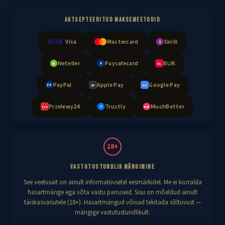
AKTSEPTEERITUD MAKSEMEETODID
Visa
Mastercard
Skrill
S
Neteller
Paysafecard
BLIK
N
P
BL
PayPal
Apple Pay
Google Pay
PP
AP
GP
Przelewy24
Trustly
MuchBetter
T
MB
P24
18+
VASTUTUSTUNDLIK MÄNGIMINE
See veebisait on ainult informatiivsetel eesmärkidel. Me ei korralda
hasartmänge ega võta vastu panuseid. Sisu on mõeldud ainult
täiskasvanutele (18+). Hasartmängud võivad tekitada sõltuvust —
mängige vastutustundlikult.