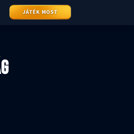
JÁTÉK MOST
ÁG