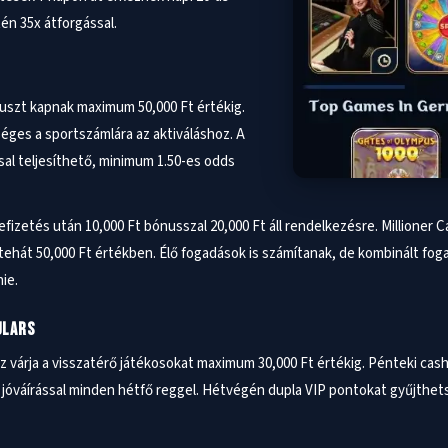
n 35x átforgással.
szt kapnak maximum 50,000 Ft értékig.
éges a sportszámlára az aktiváláshoz. A
sal teljesíthető, minimum 1.50-es odds
efizetés után 10,000 Ft bónusszal 20,000 Ft áll rendelkezésre. Millioner C
tehát 50,000 Ft értékben. Élő fogadások is számítanak, de kombinált f
ie.
ULARS
várja a visszatérő játékosokat maximum 30,000 Ft értékig. Pénteki cash
jóváírással minden hétfő reggel. Hétvégén dupla VIP pontokat gyűjthets