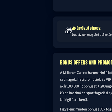
🎁
🎁 Üdvözlő Bónusz
Duplázzuk meg első befizetésé
BONUS OFFERS AND PROMOT
A Millioner Casino háromszintű 
csomagok, heti promóciók és VIP j
akár 100,000 Ft bónuszt + 200 in
külön kaszinó és sportfogadási aj
kielégítésre kerül.
Figyelem: minden bónusz 35x foga