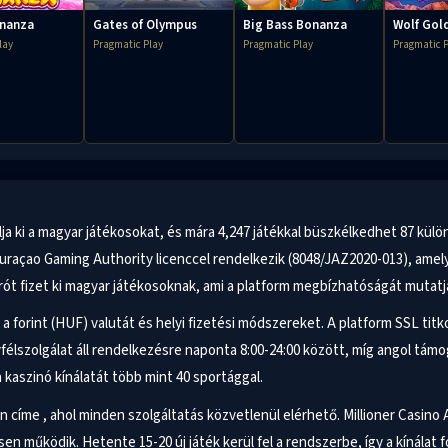
nanza
Gates of Olympus
Big Bass Bonanza
Wolf Gol
lay
Pragmatic Play
Pragmatic Play
Pragmatic P
álja ki a magyar játékosokat, és mára 4,247 játékkal büszkélkedhet 87 külö
Curaçao Gaming Authority licenccel rendelkezik (8048/JAZ2020-013), amely
eurót fizet ki magyar játékosoknak, ami a platform megbízhatóságát mutatj
 a forint (HUF) valutát és helyi fizetési módszereket. A platform SSL tit
élszolgálat áll rendelkezésre naponta 8:00-24:00 között, míg angol támo
 kaszinó kínálatát több mint 40 sportággal.
n címe , ahol minden szolgáltatás közvetlenül elérhető. Millioner Casino 
működik. Hetente 15-20 új játék kerül fel a rendszerbe, így a kínálat f