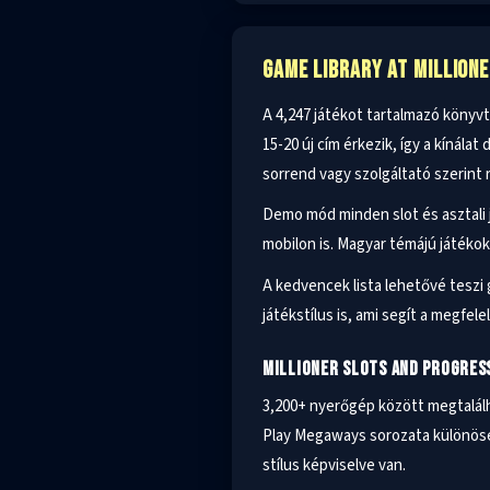
ELŐNYÖK
Széles választék 3000+ játékkal a v
GAME LIBRARY AT MILLION
Gyors kifizetések 24 órán belül
A 4,247 játékot tartalmazó könyv
Nagylelkű üdvözlő bónusz és rend
15-20 új cím érkezik, így a kínál
Mobilbarát platform kiváló felhasz
sorrend vagy szolgáltató szerint
24/7 magyar nyelvű ügyfélszolgála
Demo mód minden slot és asztali j
mobilon is. Magyar témájú játékok
A kedvencek lista lehetővé teszi 
játékstílus is, ami segít a megfele
MILLIONER SLOTS AND PROGRES
3,200+ nyerőgép között megtalál
Play Megaways sorozata különöse
stílus képviselve van.