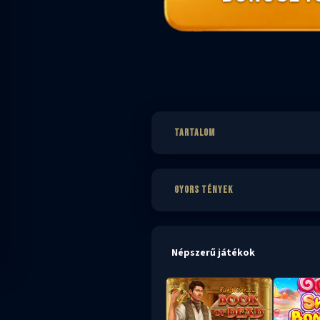
TARTALOM
GYORS TÉNYEK
Népszerű játékok