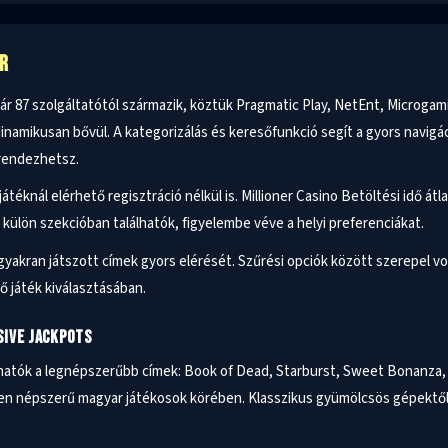
HÁTRÁNYOK
ezető szolgáltatóktól
Korlátozott országok listája
ER
Magasabb minimum kifizetési öss
tár 87 szolgáltatótól származik, köztük Pragmatic Play, NetEnt, Microga
szeres promóciók
Nincs telefonos ügyfélszolgálat
at dinamikusan bővül. A kategorizálás és keresőfunkció segít a gyors navi
nálói élménnyel
 rendezhetsz.
t
átéknál elérhető regisztráció nélkül is. Millioner Casino Betöltési idő á
 külön szekcióban találhatók, figyelembe véve a helyi preferenciákat.
gyakran játszott címek gyors elérését. Szűrési opciók között szerepel vol
lő játék kiválasztásában.
SIVE JACKPOTS
hatók a legnépszerűbb címek: Book of Dead, Starburst, Sweet Bonanza,
n népszerű magyar játékosok körében. Klasszikus gyümölcsös gépektől