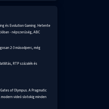
zeg
ming és Evolution Gaming. Hetente
gációban - népszerűség, ABC
tlagosan 2-3 másodperc, még
atilitás, RTP százalék és
 Gates of Olympus. A Pragmatic
 modern videó slotokig minden